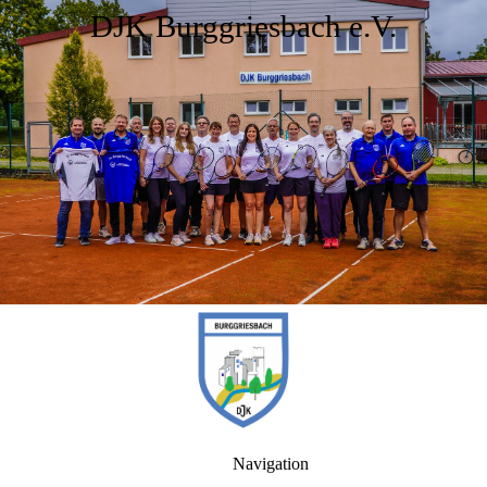
DJK Burggriesbach e.V.
Navigation