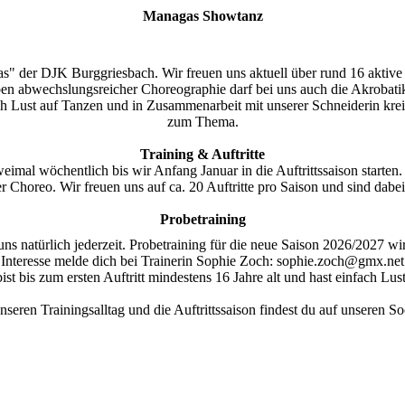
Managas Showtanz
 der DJK Burggriesbach. Wir freuen uns aktuell über rund 16 aktive T
en abwechslungsreicher Choreographie darf bei uns auch die Akrobati
ch Lust auf Tanzen und in Zusammenarbeit mit unserer Schneiderin kr
zum Thema.
Training & Auftritte
zweimal wöchentlich bis wir Anfang Januar in die Auftrittssaison starte
r Choreo. Wir freuen uns auf ca. 20 Auftritte pro Saison und sind dab
Probetraining
ns natürlich jederzeit. Probetraining für die neue Saison 2026/2027 w
Interesse melde dich bei Trainerin Sophie Zoch: sophie.zoch@gmx.net
st bis zum ersten Auftritt mindestens 16 Jahre alt und hast einfach Lus
nseren Trainingsalltag und die Auftrittssaison findest du auf unseren S