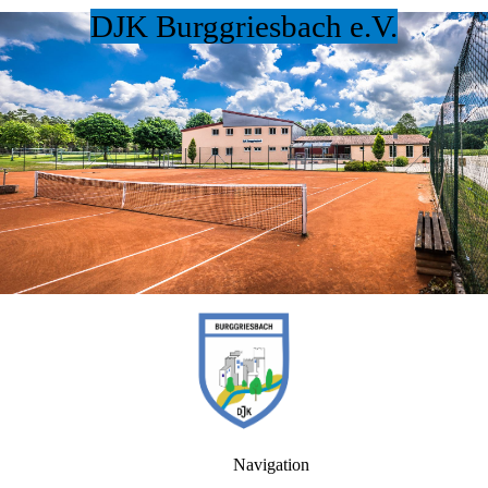
DJK Burggriesbach e.V.
Navigation