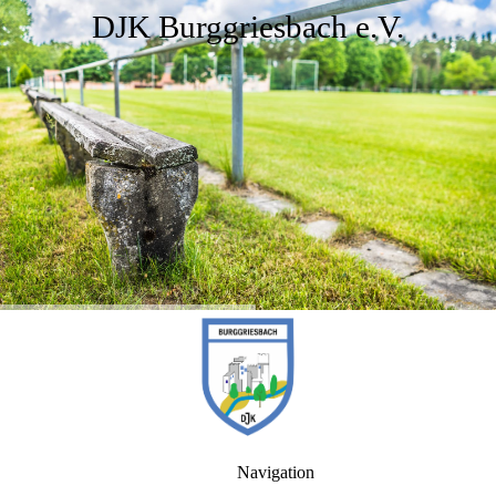
DJK Burggriesbach e.V.
Navigation