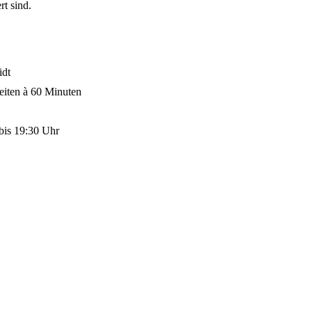
t sind.
idt
iten à 60 Minuten
 bis 19:30 Uhr