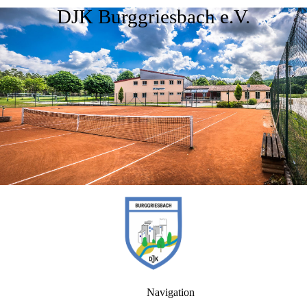
DJK Burggriesbach e.V.
Navigation